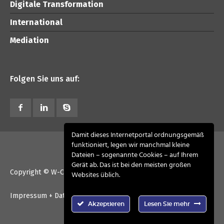
Digitale Transformation
International
Mediation
Folgen Sie uns auf:
Damit dieses Internetportal ordnungsgemäß
funktioniert, legen wir manchmal kleine
Dateien – sogenannte Cookies – auf Ihrem
Gerät ab. Das ist bei den meisten großen
Copyright © W-CONSULT advisory 2026. All Rights Reserved
Websites üblich.
Impressum + Datenschutz
Kontakt
Akzeptieren
Lesen Sie mehr