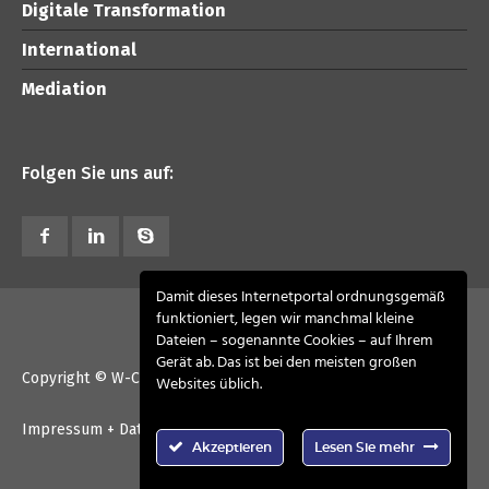
Digitale Transformation
International
Mediation
Folgen Sie uns auf:
Damit dieses Internetportal ordnungsgemäß
funktioniert, legen wir manchmal kleine
Dateien – sogenannte Cookies – auf Ihrem
Gerät ab. Das ist bei den meisten großen
Copyright © W-CONSULT advisory 2026. All Rights Reserved
Websites üblich.
Impressum + Datenschutz
Kontakt
Akzeptieren
Lesen Sie mehr