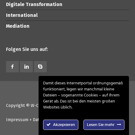
Digitale Transformation
International
Mediation
Folgen Sie uns auf:
Damit dieses Internetportal ordnungsgemäß
funktioniert, legen wir manchmal kleine
Dateien – sogenannte Cookies – auf Ihrem
Gerät ab. Das ist bei den meisten großen
Copyright © W-CONSULT advisory 2026. All Rights Reserved
Websites üblich.
Impressum + Datenschutz
Kontakt
Akzeptieren
Lesen Sie mehr