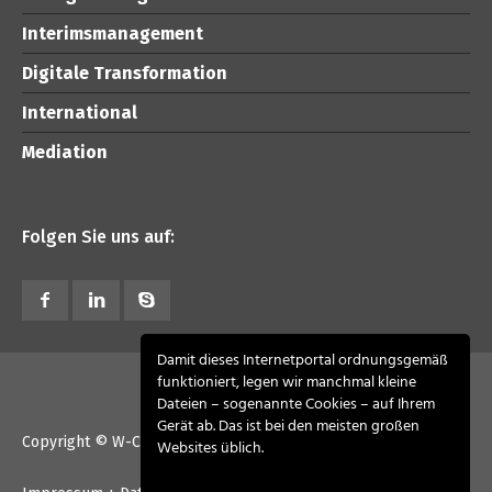
Interimsmanagement
Digitale Transformation
International
Mediation
Folgen Sie uns auf:
Damit dieses Internetportal ordnungsgemäß
funktioniert, legen wir manchmal kleine
Dateien – sogenannte Cookies – auf Ihrem
Gerät ab. Das ist bei den meisten großen
Copyright © W-CONSULT advisory 2026. All Rights Reserved
Websites üblich.