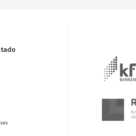
stado
íses